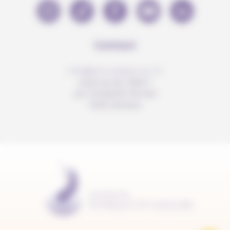
Contact
info@anousdejouer.ch
Avenue du Mail 2
c/o Christelle Perrier
1205 Genève