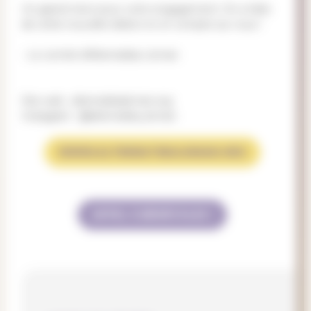
Un grand merci pour votre engagement.
On a hâte
de cette nouvelle édition et on compte sur vous !
- Le comité d'Alternatiba Léman
Site web : alternatibaleman.org
Instagram : @alternatiba_leman
WWW.ALTERNATIBALEMAN.ORG
APPEL À BÉNÉVOLES !