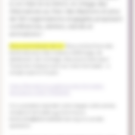
à Uni Mail et la MACO, le Village des
Alternatives au Parc des Bastions et plus
de 100 organisations engagées proposant
conférences, ateliers, stands et
animations !
Nous avons besoin de toi !
Nous recherchons des
bénévoles pour des missions d'affichage, de
distribution, de montage, d'acceuil et bien plus !
Toutes les missions sont sur notre formulaire - à
remplir avant le 15 août :
https://framaforms.org/benevoles-formulaire-
dinscription-2025-1751626433
Si tu souhaites rejoindre notre équipe cette année,
remplis le formulaire
ou
écris-nous à
bénévoles@alternatibaleman.org si tu as des
questions.