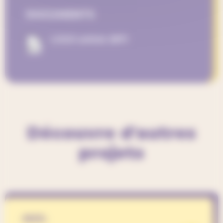
DOCUMENTS
LOGO article 2871
Découvre d'autres
projets
-NXS-