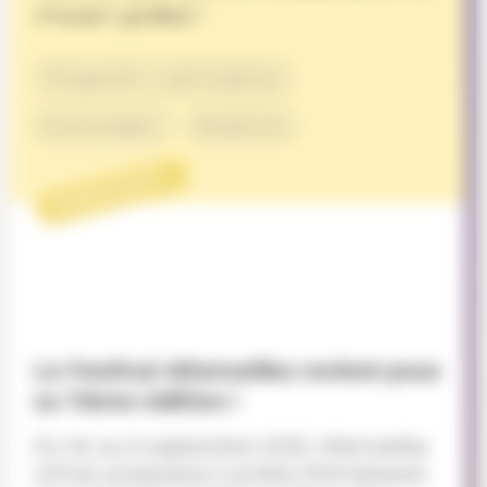
impact global !
Citoyenneté & participation
Environnement
Durabilité
PROJET
Le Festival Alternatiba revient pour
sa 11ème édition !
Du 1er au 6 septembre 2025, Alternatiba
Léman proposera 5 soirées thématiques