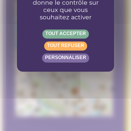
donne le contrôle sur
+
ceux que vous
−
souhaitez activer
TOUT ACCEPTER
TOUT REFUSER
PERSONNALISER
100 m
500 ft
©
OpenStreetMap
contributors