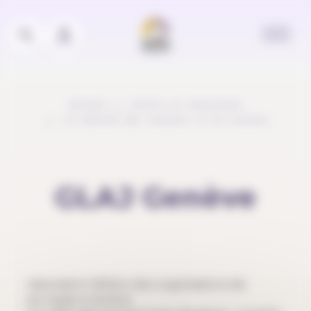
Panneau de gestion des cookies
Accueil
Outils et ressources
Je cherche des conseils ou du soutien
GLAJ Genève
Association faîtière des organisations de
jeunesse à Genève