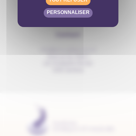
PERSONNALISER
Contact
info@anousdejouer.ch
Avenue du Mail 2
c/o Christelle Perrier
1205 Genève