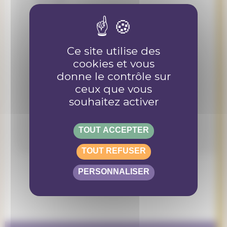
action
célébration
histoires de vie
Ce site utilise des
jeunesse
cookies et vous
donne le contrôle sur
partage
ceux que vous
queer
souhaitez activer
respect
TOUT ACCEPTER
TOUT REFUSER
PERSONNALISER