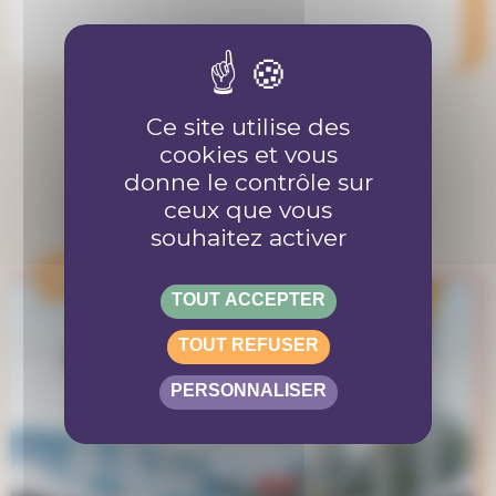
Ce site utilise des
cookies et vous
Plus d'articles
donne le contrôle sur
ceux que vous
souhaitez activer
APPEL
TOUT ACCEPTER
TOUT REFUSER
PERSONNALISER