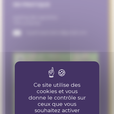
EN PRATIQUE
parking des vignettes
1315 La Sarraz
ls.park.association@gmail.com
+
−
Ce site utilise des
cookies et vous
donne le contrôle sur
ceux que vous
souhaitez activer