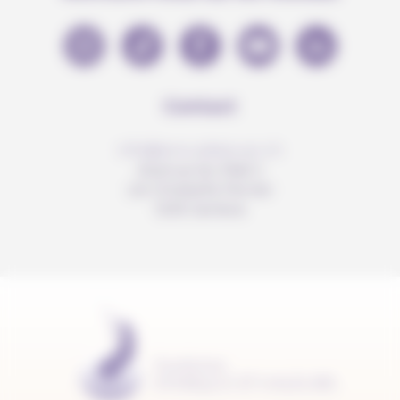
Contact
info@anousdejouer.ch
Avenue du Mail 2
c/o Christelle Perrier
1205 Genève