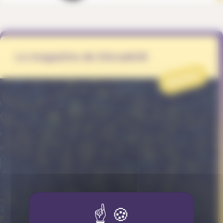
Le magazine de DécadréE
PROJET