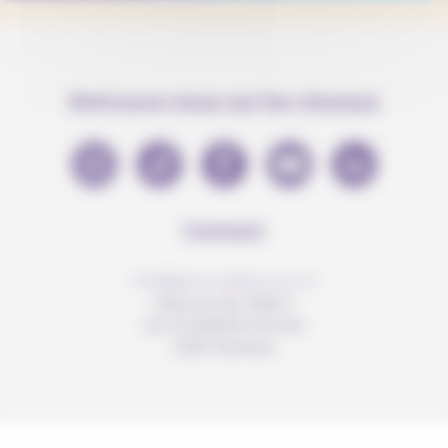
Retrouve-nous sur les réseaux
Contact
info@anousdejouer.ch
Avenue du Mail 2
c/o Christelle Perrier
1205 Genève