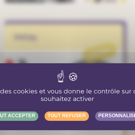
VoGay
PROJET
e des cookies et vous donne le contrôle su
souhaitez activer
UT ACCEPTER
TOUT REFUSER
PERSONNALIS